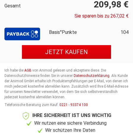
209,98 €
Gesamt
Sie sparen bis zu 267,02 €
Basis°Punkte
104
JETZT KAUFEN
Ich habe die
AGB
von Animod gelesen und akzeptiere diese. Die
Datenschutzhinweise finden Sie in unserer
Datenschutzerklärung
. Als Kunde
der Animod GmbH erhalte ich Produktempfehlungen per E-Mail, von denen ich
mich jederzeit kostenfrei abmelden kann.
Zusätzlich wird Ihre E-Mail-Adresse
für unseren Newsletter verwendet, von dem Sie sich selbstverständlich
jederzeit kostenfrei abmelden können.
Telefonische Beratung zum Kauf:
0221 - 93374 100
IHRE SICHERHEIT IST UNS WICHTIG
Wir nutzen eine sichere Verbindung
Wir schützen Ihre Daten