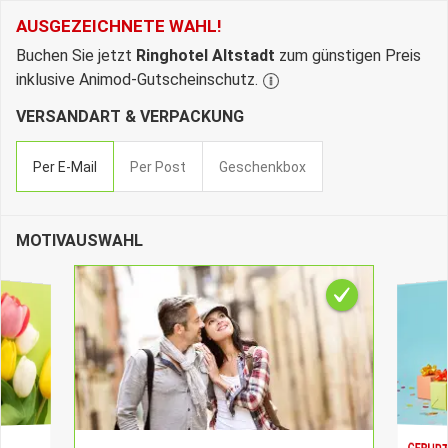
Ihre Bestellung - Ringho
AUSGEZEICHNETE WAHL!
Buchen Sie jetzt
Ringhotel Altstadt
zum günstigen Preis
inklusive Animod-Gutscheinschutz.
VERSANDART & VERPACKUNG
Per E-Mail
Per Post
Geschenkbox
MOTIVAUSWAHL